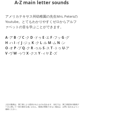
A-Z main letter sounds
アメリカテキサス州幼稚園の先生Mrs. Petersの
Youtube
​。とてもわかりやすくゼロからアルフ
ァベットの音を学ぶことができます。
A
-ア
B
-ブ
C
-ク
D
-ドゥ
E
-エ
F
-フッ
G
-グ
H
-ハ
I
-イ
J
-ジュ
K
-ク
L
-ル
M
-ム
N
-ン
O
-オ
P
-プ
Q
-ク
R
-ゥル
S
-ス
T
-トゥ
U
-ア
V
-ヴ
W
-ゥワ
X
-クス
Y
-ィヤ
Z
-ズ
上記の動画は、第三者により提供されたものを含みます。当社では、第三者提供の動画デ
ータに関して一切の責任を負いません。動画が閲覧できない場合は、お問い合わせよりご
連絡ください。