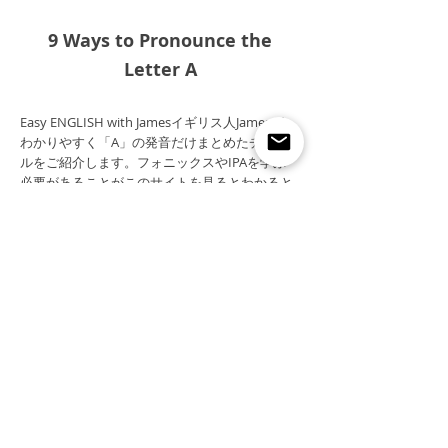
9 Ways to Pronounce the
Letter A
Easy ENGLISH with Jamesイギリス人Jamesが
わかりやすく「A」の発音だけまとめたチャネ
ルをご紹介します。フォニックスやIPAを学ぶ
必要があることがこのサイトを見るとわかると
思います。＜注意：アメリカ英語とは発音が異
なります＞
上記の動画は、第三者により提供されたものを含みます。当社では、第三者提供の動画デ
ータに関して一切の責任を負いません。動画が閲覧できない場合は、お問い合わせよりご
連絡ください。