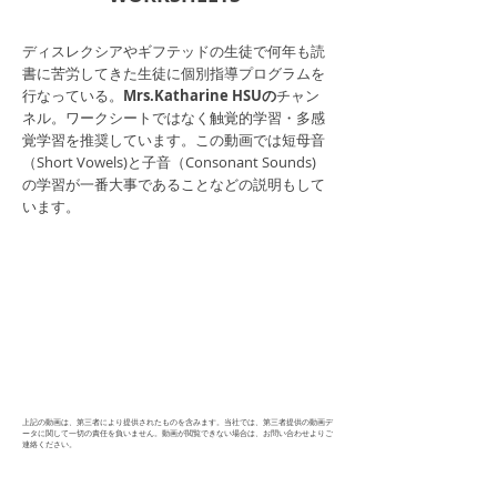
ディスレクシアやギフテッドの生徒で何年も読
書に苦労してきた生徒に個別指導プログラムを
行なっている。
Mrs.Katharine HSUの
チャン
ネル。ワークシートではなく触覚的学習・多感
覚学習を推奨しています。この動画では短母音
（Short Vowels)と子音（Consonant Sounds)
の学習が一番大事であることなどの説明もして
います。
上記の動画は、第三者により提供されたものを含みます。当社では、第三者提供の動画デ
ータに関して一切の責任を負いません。動画が閲覧できない場合は、お問い合わせよりご
連絡ください。