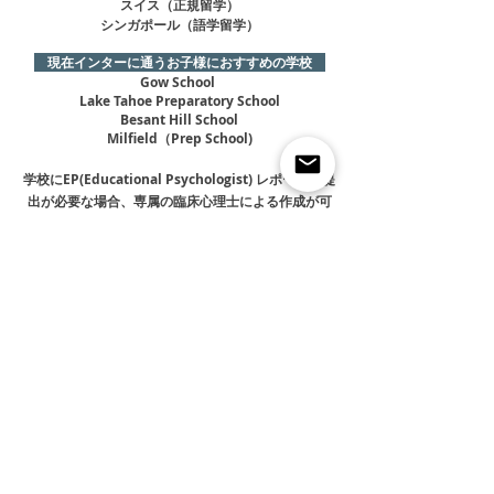
スイス（正規留学）
シンガポール（語学留学）
現在インターに通うお子様におすすめの学校
Gow School
Lake Tahoe Preparatory School
Besant Hill School
Milfield（Prep School)
学校に
EP(Educational Psychologist) レポートの提
出が必要な場合、専属の臨床心理士による作成が可
能です。
個別スクリーニング・カウンセリングのお申し込み →
ファミリー オフィス エデュケーション トウキョウ
サポート デスク
お問い合わせ：090-9132-3091
電話受付時間 11時〜18時 （月曜日から金曜
日 / 祝日を除く）