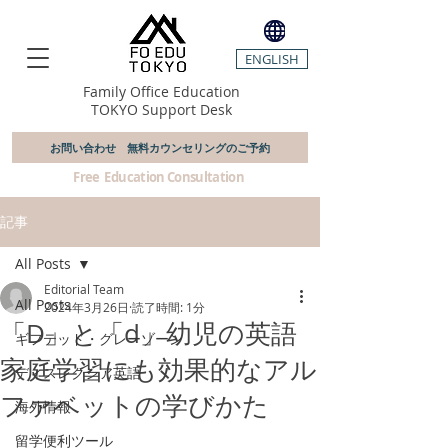
ENGLISH
Family Office Education
TOKYO Support Desk
お問い合わせ 無料カウンセリングのご予約
​ Free Education Consultation
記事
All Posts
Editorial Team
All Posts
2024年3月26日
読了時間: 1分
「D」と「d」幼児の英語
ギフテッド・グレーゾーン
家庭学習にも効果的なアル
ディスレクシア英語
ファベットの学びかた
海外情報
留学便利ツール